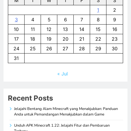
M
T
W
T
F
S
S
1
2
3
4
5
6
7
8
9
10
11
12
13
14
15
16
17
18
19
20
21
22
23
24
25
26
27
28
29
30
31
« Jul
Recent Posts
Jelajahi Bentang Alam Minecraft yang Menakjubkan: Panduan
Anda untuk Pemandangan Menakjubkan dalam Game
Unduh APK Minecraft 1.22: Jelajahi Fitur dan Pembaruan