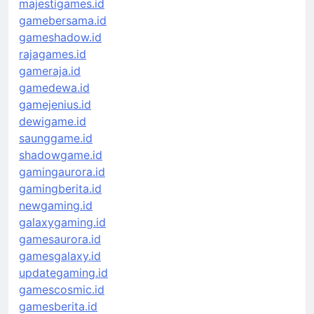
majestigames.id
gamebersama.id
gameshadow.id
rajagames.id
gameraja.id
gamedewa.id
gamejenius.id
dewigame.id
saunggame.id
shadowgame.id
gamingaurora.id
gamingberita.id
newgaming.id
galaxygaming.id
gamesaurora.id
gamesgalaxy.id
updategaming.id
gamescosmic.id
gamesberita.id