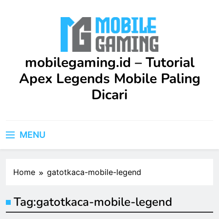
Skip
to
content
mobilegaming.id – Tutorial
Apex Legends Mobile Paling
Dicari
Upgrade skill kamu di Apex Legends Mobile dengan
Tutorial terbaru ini. Dilengkapi strategi praktis dan
MENU
saran profesional yang bisa langsung kamu terapkan
dalam game.
Home
gatotkaca-mobile-legend
Tag:
gatotkaca-mobile-legend