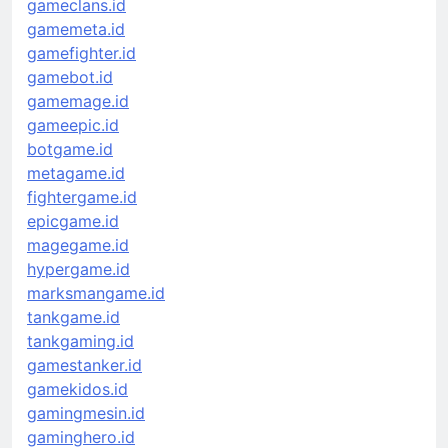
gameclans.id
gamemeta.id
gamefighter.id
gamebot.id
gamemage.id
gameepic.id
botgame.id
metagame.id
fightergame.id
epicgame.id
magegame.id
hypergame.id
marksmangame.id
tankgame.id
tankgaming.id
gamestanker.id
gamekidos.id
gamingmesin.id
gaminghero.id