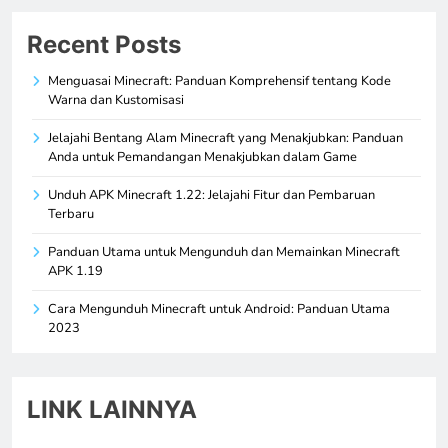
Recent Posts
Menguasai Minecraft: Panduan Komprehensif tentang Kode
Warna dan Kustomisasi
Jelajahi Bentang Alam Minecraft yang Menakjubkan: Panduan
Anda untuk Pemandangan Menakjubkan dalam Game
Unduh APK Minecraft 1.22: Jelajahi Fitur dan Pembaruan
Terbaru
Panduan Utama untuk Mengunduh dan Memainkan Minecraft
APK 1.19
Cara Mengunduh Minecraft untuk Android: Panduan Utama
2023
LINK LAINNYA