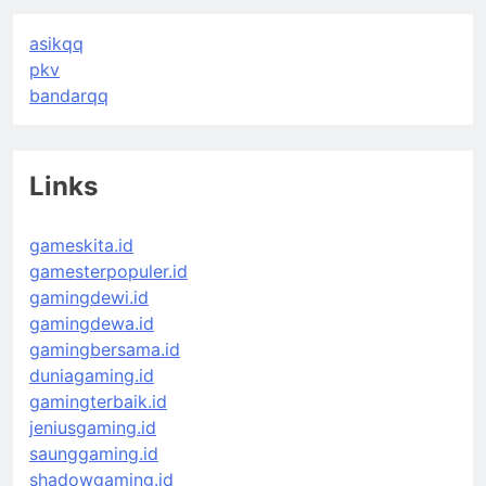
asikqq
pkv
bandarqq
Links
gameskita.id
gamesterpopuler.id
gamingdewi.id
gamingdewa.id
gamingbersama.id
duniagaming.id
gamingterbaik.id
jeniusgaming.id
saunggaming.id
shadowgaming.id