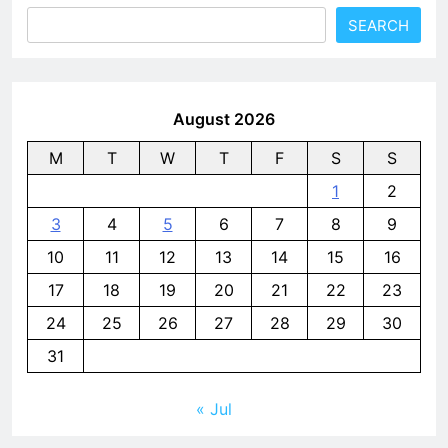
SEARCH
August 2026
M
T
W
T
F
S
S
1
2
3
4
5
6
7
8
9
10
11
12
13
14
15
16
17
18
19
20
21
22
23
24
25
26
27
28
29
30
31
« Jul