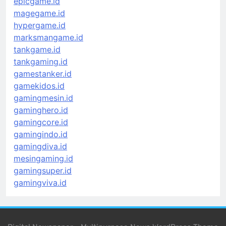
epicgame.id
magegame.id
hypergame.id
marksmangame.id
tankgame.id
tankgaming.id
gamestanker.id
gamekidos.id
gamingmesin.id
gaminghero.id
gamingcore.id
gamingindo.id
gamingdiva.id
mesingaming.id
gamingsuper.id
gamingviva.id