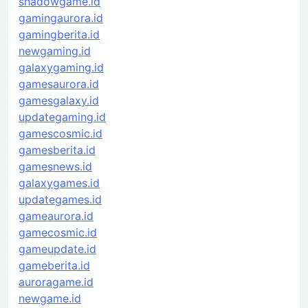
shadowgame.id
gamingaurora.id
gamingberita.id
newgaming.id
galaxygaming.id
gamesaurora.id
gamesgalaxy.id
updategaming.id
gamescosmic.id
gamesberita.id
gamesnews.id
galaxygames.id
updategames.id
gameaurora.id
gamecosmic.id
gameupdate.id
gameberita.id
auroragame.id
newgame.id