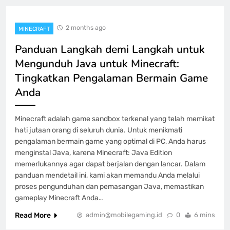
2 months ago
MINECRAFT
Panduan Langkah demi Langkah untuk
Mengunduh Java untuk Minecraft:
Tingkatkan Pengalaman Bermain Game
Anda
Minecraft adalah game sandbox terkenal yang telah memikat
hati jutaan orang di seluruh dunia. Untuk menikmati
pengalaman bermain game yang optimal di PC, Anda harus
menginstal Java, karena Minecraft: Java Edition
memerlukannya agar dapat berjalan dengan lancar. Dalam
panduan mendetail ini, kami akan memandu Anda melalui
proses pengunduhan dan pemasangan Java, memastikan
gameplay Minecraft Anda…
Read More
admin@mobilegaming.id
0
6 mins