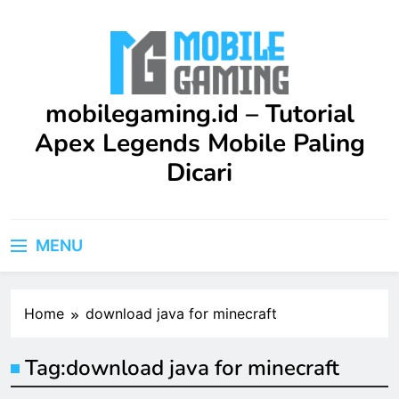
Skip
to
content
mobilegaming.id – Tutorial
Apex Legends Mobile Paling
Dicari
Upgrade skill kamu di Apex Legends Mobile dengan
Tutorial terbaru ini. Dilengkapi strategi praktis dan
MENU
saran profesional yang bisa langsung kamu terapkan
dalam game.
Home
download java for minecraft
Tag:
download java for minecraft