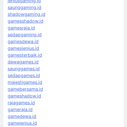
jeniusgaming.id
saunggaming.id
shadowgaming.id
gamesshadow.id
gamesraja.id
sedapgaming.id
gamesdewa.id
gamesjenius.id
gamesterbaik.id
dewagames.id
saunggames.id
sedapgames.id
majestigames.id
gamebersama.id
gameshadow.id
rajagames.id
gameraja.id
gamedewa.id
gamejenius.id