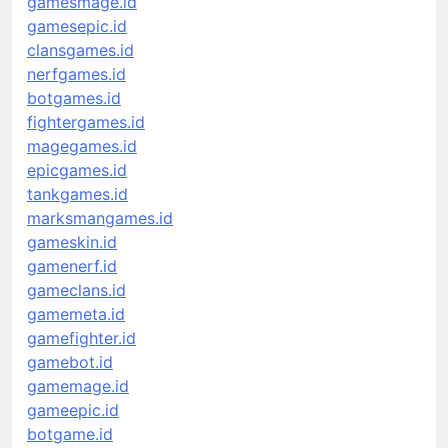
gamesmage.id
gamesepic.id
clansgames.id
nerfgames.id
botgames.id
fightergames.id
magegames.id
epicgames.id
tankgames.id
marksmangames.id
gameskin.id
gamenerf.id
gameclans.id
gamemeta.id
gamefighter.id
gamebot.id
gamemage.id
gameepic.id
botgame.id