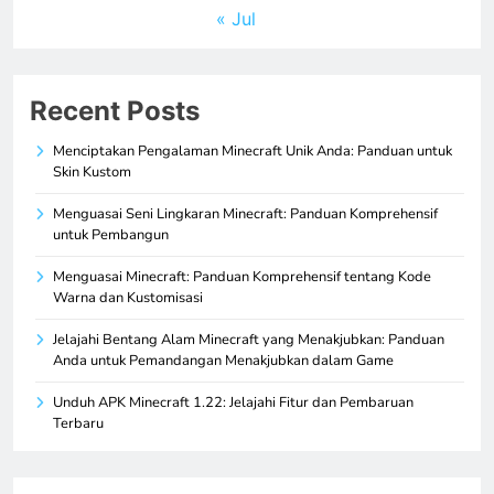
« Jul
Recent Posts
Menciptakan Pengalaman Minecraft Unik Anda: Panduan untuk
Skin Kustom
Menguasai Seni Lingkaran Minecraft: Panduan Komprehensif
untuk Pembangun
Menguasai Minecraft: Panduan Komprehensif tentang Kode
Warna dan Kustomisasi
Jelajahi Bentang Alam Minecraft yang Menakjubkan: Panduan
Anda untuk Pemandangan Menakjubkan dalam Game
Unduh APK Minecraft 1.22: Jelajahi Fitur dan Pembaruan
Terbaru