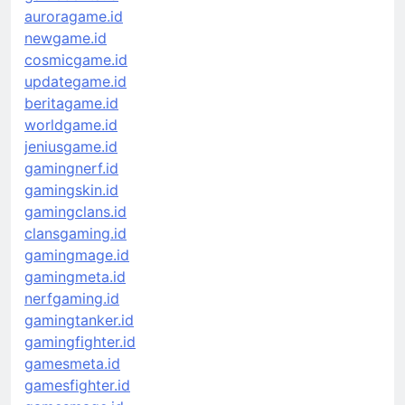
auroragame.id
newgame.id
cosmicgame.id
updategame.id
beritagame.id
worldgame.id
jeniusgame.id
gamingnerf.id
gamingskin.id
gamingclans.id
clansgaming.id
gamingmage.id
gamingmeta.id
nerfgaming.id
gamingtanker.id
gamingfighter.id
gamesmeta.id
gamesfighter.id