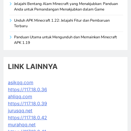
Jelajahi Bentang Alam Minecraft yang Menakjubkan: Panduan
Anda untuk Pemandangan Menakjubkan dalam Game
Unduh APK Minecraft 1.22: Jelajahi Fitur dan Pembaruan
Terbaru
Panduan Utama untuk Mengunduh dan Memainkan Minecraft
APK 1.19
LINK LAINNYA
asikqq.com
https://117.18.0.36
ahliqq.com
https://117.18.0.39
jurusqq.net
https://117.18.0.42
murahqq.net