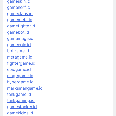
gameskin.id
gamenerf.id
gameclans.id
gamemeta.id
gamefighter.id
gamebot.id
gamemage.id
gameepic.id
botgame.id
metagame.id
fightergame.id
epicgame.id
magegame.id
hypergame.id
marksmangame.id
tankgame.id
tankgaming.id
gamestanker.id
gamekidos.id