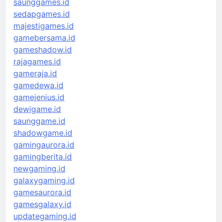
saunggames.id
sedapgames.id
majestigames.id
gamebersama.id
gameshadow.id
rajagames.id
gameraja.id
gamedewa.id
gamejenius.id
dewigame.id
saunggame.id
shadowgame.id
gamingaurora.id
gamingberita.id
newgaming.id
galaxygaming.id
gamesaurora.id
gamesgalaxy.id
updategaming.id