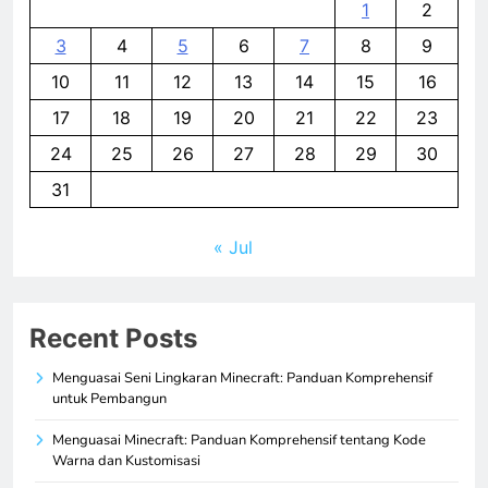
1
2
3
4
5
6
7
8
9
10
11
12
13
14
15
16
17
18
19
20
21
22
23
24
25
26
27
28
29
30
31
« Jul
Recent Posts
Menguasai Seni Lingkaran Minecraft: Panduan Komprehensif
untuk Pembangun
Menguasai Minecraft: Panduan Komprehensif tentang Kode
Warna dan Kustomisasi