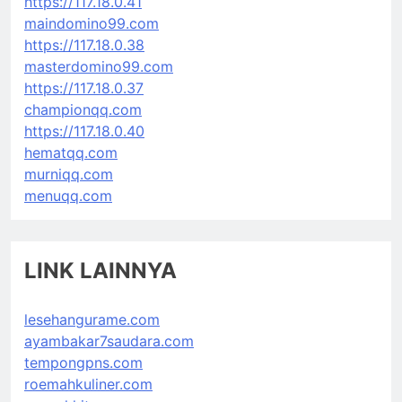
https://117.18.0.41
maindomino99.com
https://117.18.0.38
masterdomino99.com
https://117.18.0.37
championqq.com
https://117.18.0.40
hematqq.com
murniqq.com
menuqq.com
LINK LAINNYA
lesehangurame.com
ayambakar7saudara.com
tempongpns.com
roemahkuliner.com