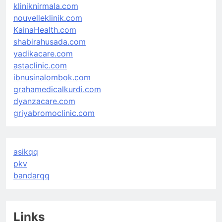
kliniknirmala.com
nouvelleklinik.com
KainaHealth.com
shabirahusada.com
yadikacare.com
astaclinic.com
ibnusinalombok.com
grahamedicalkurdi.com
dyanzacare.com
griyabromoclinic.com
asikqq
pkv
bandarqq
Links