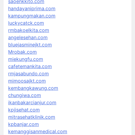
saoenkkito.com
handayaniprima.com
kampungmakan.com
luckycatck.com
rmbakoelkita.com
angelesehan.com
bluejasminejkt.com
Mrobak.com
miekungfu.com
cafetemankita.com
rmjasabundo.com
mimoosajkt.com
kembangkawung.com
chungiwa.com
ikanbakarcianjur.com
kpjisehat.com
mitrasehatklinik.com
kpbanjar.com
kemanggisanmedical.com