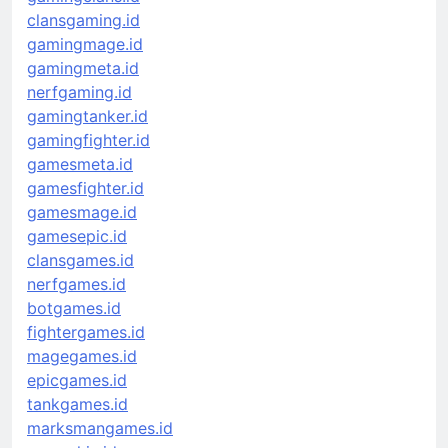
clansgaming.id
gamingmage.id
gamingmeta.id
nerfgaming.id
gamingtanker.id
gamingfighter.id
gamesmeta.id
gamesfighter.id
gamesmage.id
gamesepic.id
clansgames.id
nerfgames.id
botgames.id
fightergames.id
magegames.id
epicgames.id
tankgames.id
marksmangames.id