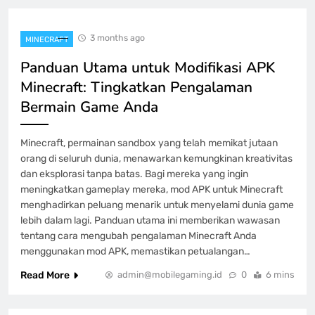
3 months ago
MINECRAFT
Panduan Utama untuk Modifikasi APK
Minecraft: Tingkatkan Pengalaman
Bermain Game Anda
Minecraft, permainan sandbox yang telah memikat jutaan
orang di seluruh dunia, menawarkan kemungkinan kreativitas
dan eksplorasi tanpa batas. Bagi mereka yang ingin
meningkatkan gameplay mereka, mod APK untuk Minecraft
menghadirkan peluang menarik untuk menyelami dunia game
lebih dalam lagi. Panduan utama ini memberikan wawasan
tentang cara mengubah pengalaman Minecraft Anda
menggunakan mod APK, memastikan petualangan…
Read More
admin@mobilegaming.id
0
6 mins