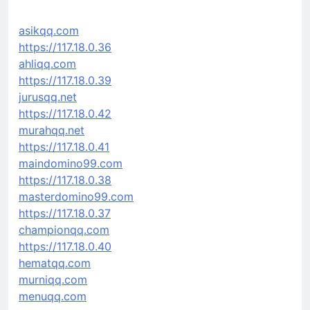
asikqq.com
https://117.18.0.36
ahliqq.com
https://117.18.0.39
jurusqq.net
https://117.18.0.42
murahqq.net
https://117.18.0.41
maindomino99.com
https://117.18.0.38
masterdomino99.com
https://117.18.0.37
championqq.com
https://117.18.0.40
hematqq.com
murniqq.com
menuqq.com