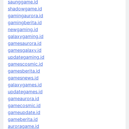
saunggame.id
shadowgame.id
gamingaurora.id
gamingberita.id
newgaming.id
galaxygaming.id
gamesaurora.id
gamesgalaxy.id
updategaming.id
gamescosmic.id
gamesberita.id
gamesnews.id
galaxygames.id
updategames.id
gameaurora.id
gamecosmic.id
gameupdate.id
gameberita.id
auroragame.id