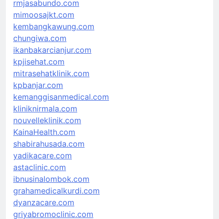
rmjasabundo.com
mimoosajkt.com
kembangkawung.com
chungiwa.com
ikanbakarcianjur.com
kpjisehat.com
mitrasehatklinik.com
kpbanjar.com
kemanggisanmedical.com
kliniknirmala.com
nouvelleklinik.com
KainaHealth.com
shabirahusada.com
yadikacare.com
astaclinic.com
ibnusinalombok.com
grahamedicalkurdi.com
dyanzacare.com
griyabromoclinic.com