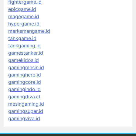
fightergame.id
epicgame.id
magegame.id
hypergame.id
marksmangame.id
tankgame.id
tankgaming.id
gamestanker.id
gamekidos.id
gamingmesin.id
gaminghero.id
gamingcore.id
gamingindo.id
gamingdiva.id
mesingaming.id
gamingsuper.id
gamingviva.id