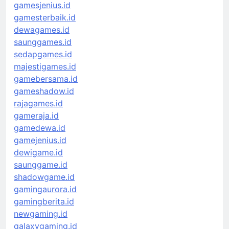
gamesjenius.id
gamesterbaik.id
dewagames.id
saunggames.id
sedapgames.id
majestigames.id
gamebersama.id
gameshadow.id
rajagames.id
gameraja.id
gamedewa.id
gamejenius.id
dewigame.id
saunggame.id
shadowgame.id
gamingaurora.id
gamingberita.id
newgaming.id
galaxygaming.id