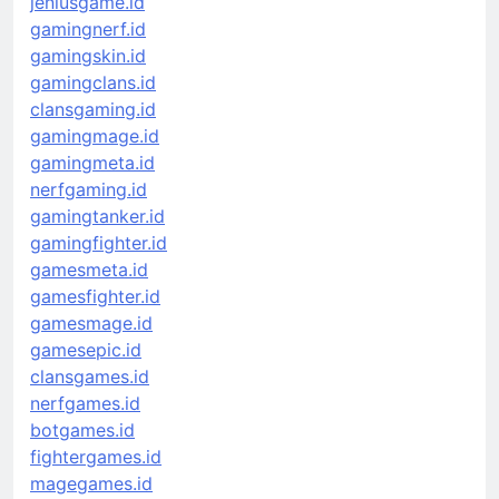
jeniusgame.id
gamingnerf.id
gamingskin.id
gamingclans.id
clansgaming.id
gamingmage.id
gamingmeta.id
nerfgaming.id
gamingtanker.id
gamingfighter.id
gamesmeta.id
gamesfighter.id
gamesmage.id
gamesepic.id
clansgames.id
nerfgames.id
botgames.id
fightergames.id
magegames.id