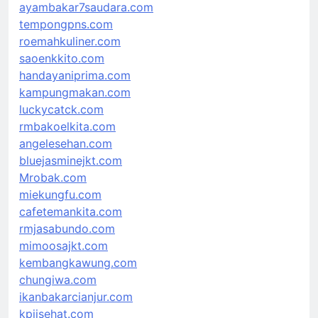
ayambakar7saudara.com
tempongpns.com
roemahkuliner.com
saoenkkito.com
handayaniprima.com
kampungmakan.com
luckycatck.com
rmbakoelkita.com
angelesehan.com
bluejasminejkt.com
Mrobak.com
miekungfu.com
cafetemankita.com
rmjasabundo.com
mimoosajkt.com
kembangkawung.com
chungiwa.com
ikanbakarcianjur.com
kpjisehat.com