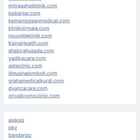
mitrasehatklinik.com
kpbanjar.com
kemanggisanmedical.com
kliniknirmala.com
nouvelleklinik.com
KainaHealth.com
shabirahusada.com
yadikacare.com
astaclinic.com
ibnusinalombok.com
grahamedicalkurdi.com
dyanzacare.com
griyabromoclinic.com
asikqq
pkv
bandarqq