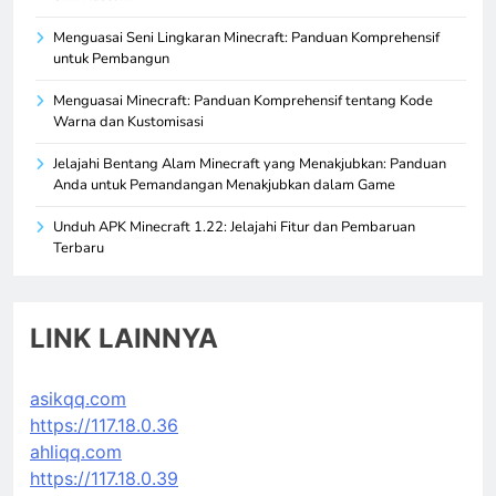
Menguasai Seni Lingkaran Minecraft: Panduan Komprehensif
untuk Pembangun
Menguasai Minecraft: Panduan Komprehensif tentang Kode
Warna dan Kustomisasi
Jelajahi Bentang Alam Minecraft yang Menakjubkan: Panduan
Anda untuk Pemandangan Menakjubkan dalam Game
Unduh APK Minecraft 1.22: Jelajahi Fitur dan Pembaruan
Terbaru
LINK LAINNYA
asikqq.com
https://117.18.0.36
ahliqq.com
https://117.18.0.39