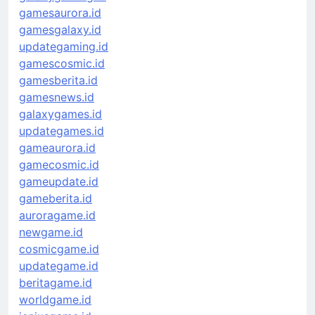
gamesaurora.id
gamesgalaxy.id
updategaming.id
gamescosmic.id
gamesberita.id
gamesnews.id
galaxygames.id
updategames.id
gameaurora.id
gamecosmic.id
gameupdate.id
gameberita.id
auroragame.id
newgame.id
cosmicgame.id
updategame.id
beritagame.id
worldgame.id