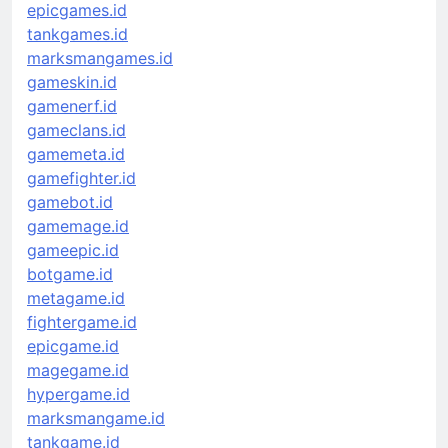
epicgames.id
tankgames.id
marksmangames.id
gameskin.id
gamenerf.id
gameclans.id
gamemeta.id
gamefighter.id
gamebot.id
gamemage.id
gameepic.id
botgame.id
metagame.id
fightergame.id
epicgame.id
magegame.id
hypergame.id
marksmangame.id
tankgame.id